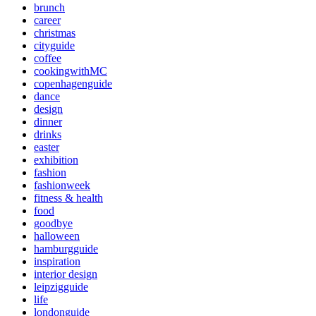
brunch
career
christmas
cityguide
coffee
cookingwithMC
copenhagenguide
dance
design
dinner
drinks
easter
exhibition
fashion
fashionweek
fitness & health
food
goodbye
halloween
hamburgguide
inspiration
interior design
leipzigguide
life
londonguide