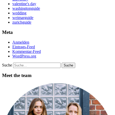
valentine's day
washingtonguide
wedding
weimarguide
zurichguide
Meta
Anmelden
Eintrags-Feed
Kommentar-Feed
WordPress.org
Suche
Meet the team