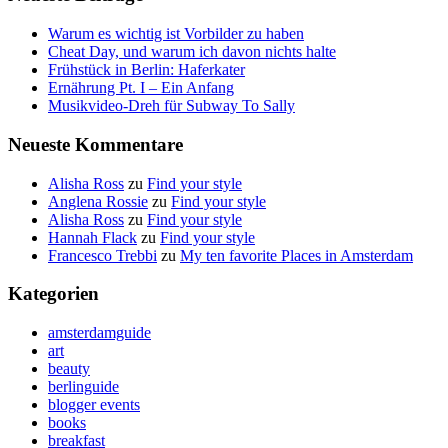
Warum es wichtig ist Vorbilder zu haben
Cheat Day, und warum ich davon nichts halte
Frühstück in Berlin: Haferkater
Ernährung Pt. I – Ein Anfang
Musikvideo-Dreh für Subway To Sally
Neueste Kommentare
Alisha Ross
zu
Find your style
Anglena Rossie
zu
Find your style
Alisha Ross
zu
Find your style
Hannah Flack
zu
Find your style
Francesco Trebbi
zu
My ten favorite Places in Amsterdam
Kategorien
amsterdamguide
art
beauty
berlinguide
blogger events
books
breakfast