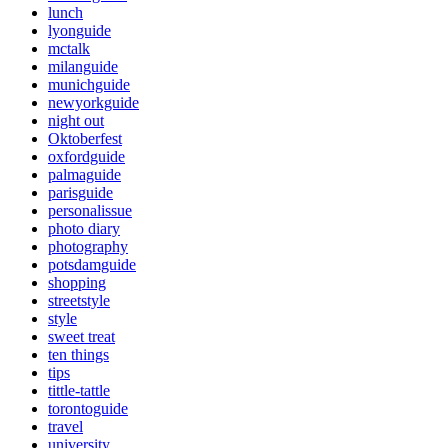
lunch
lyonguide
mctalk
milanguide
munichguide
newyorkguide
night out
Oktoberfest
oxfordguide
palmaguide
parisguide
personalissue
photo diary
photography
potsdamguide
shopping
streetstyle
style
sweet treat
ten things
tips
tittle-tattle
torontoguide
travel
university