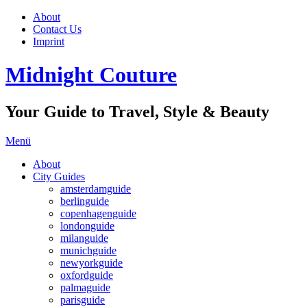
About
Contact Us
Imprint
Midnight Couture
Your Guide to Travel, Style & Beauty
Menü
About
City Guides
amsterdamguide
berlinguide
copenhagenguide
londonguide
milanguide
munichguide
newyorkguide
oxfordguide
palmaguide
parisguide