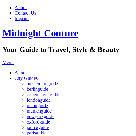
About
Contact Us
Imprint
Midnight Couture
Your Guide to Travel, Style & Beauty
Menü
About
City Guides
amsterdamguide
berlinguide
copenhagenguide
londonguide
milanguide
munichguide
newyorkguide
oxfordguide
palmaguide
parisguide