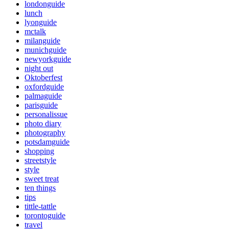
londonguide
lunch
lyonguide
mctalk
milanguide
munichguide
newyorkguide
night out
Oktoberfest
oxfordguide
palmaguide
parisguide
personalissue
photo diary
photography
potsdamguide
shopping
streetstyle
style
sweet treat
ten things
tips
tittle-tattle
torontoguide
travel