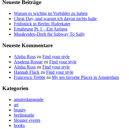
Neueste Beiträge
Warum es wichtig ist Vorbilder zu haben
Cheat Day, und warum ich davon nichts halte
Frühstück in Berlin: Haferkater
Ernährung Pt. I – Ein Anfang
Musikvideo-Dreh für Subway To Sally
Neueste Kommentare
Alisha Ross
zu
Find your style
Anglena Rossie
zu
Find your style
Alisha Ross
zu
Find your style
Hannah Flack
zu
Find your style
Francesco Trebbi
zu
My ten favorite Places in Amsterdam
Kategorien
amsterdamguide
art
beauty
berlinguide
blogger events
books