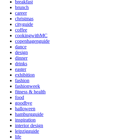
breakfast
brunch
career
christmas
cityguide
coffee
cookingwithMC
copenhagenguide
dance
design
dinner
drinks
easter
exhibition
fashion
fashionweek
fitness & health
food
goodbye
halloween
hamburgguide
inspiration
interior design
leipzigguide
life