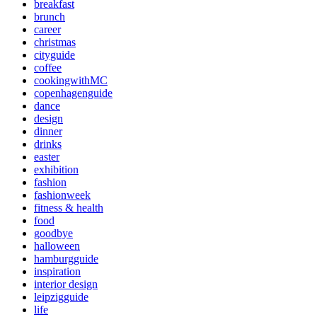
breakfast
brunch
career
christmas
cityguide
coffee
cookingwithMC
copenhagenguide
dance
design
dinner
drinks
easter
exhibition
fashion
fashionweek
fitness & health
food
goodbye
halloween
hamburgguide
inspiration
interior design
leipzigguide
life