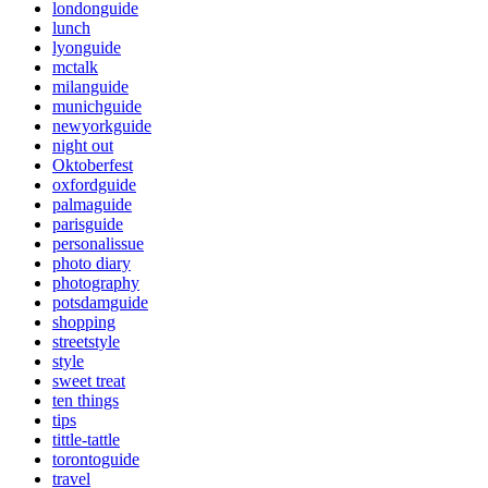
londonguide
lunch
lyonguide
mctalk
milanguide
munichguide
newyorkguide
night out
Oktoberfest
oxfordguide
palmaguide
parisguide
personalissue
photo diary
photography
potsdamguide
shopping
streetstyle
style
sweet treat
ten things
tips
tittle-tattle
torontoguide
travel