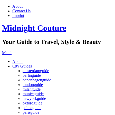
About
Contact Us
Imprint
Midnight Couture
Your Guide to Travel, Style & Beauty
Menü
About
City Guides
amsterdamguide
berlinguide
copenhagenguide
londonguide
milanguide
munichguide
newyorkguide
oxfordguide
palmaguide
parisguide