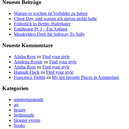
Neueste Beiträge
Warum es wichtig ist Vorbilder zu haben
Cheat Day, und warum ich davon nichts halte
Frühstück in Berlin: Haferkater
Ernährung Pt. I – Ein Anfang
Musikvideo-Dreh für Subway To Sally
Neueste Kommentare
Alisha Ross
zu
Find your style
Anglena Rossie
zu
Find your style
Alisha Ross
zu
Find your style
Hannah Flack
zu
Find your style
Francesco Trebbi
zu
My ten favorite Places in Amsterdam
Kategorien
amsterdamguide
art
beauty
berlinguide
blogger events
books