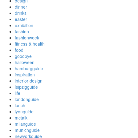
design
dinner
drinks
easter
exhibition
fashion
fashionweek
fitness & health
food
goodbye
halloween
hamburgguide
inspiration
interior design
leipzigguide
life
londonguide
lunch
lyonguide
mctalk
milanguide
munichguide
newyorkguide