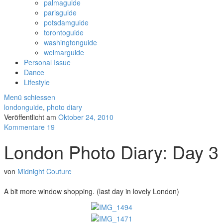
palmaguide
parisguide
potsdamguide
torontoguide
washingtonguide
weimarguide
Personal Issue
Dance
Lifestyle
Menü schiessen
londonguide
,
photo diary
Veröffentlicht am
Oktober 24, 2010
Kommentare 19
London Photo Diary: Day 3
von
Midnight Couture
A bit more window shopping. (last day in lovely London)