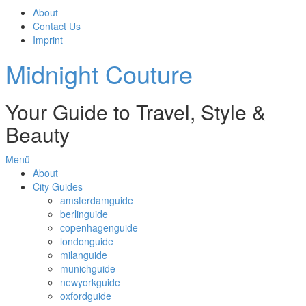
About
Contact Us
Imprint
Midnight Couture
Your Guide to Travel, Style &
Beauty
Menü
About
City Guides
amsterdamguide
berlinguide
copenhagenguide
londonguide
milanguide
munichguide
newyorkguide
oxfordguide