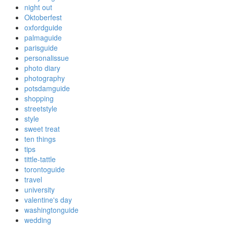
night out
Oktoberfest
oxfordguide
palmaguide
parisguide
personalissue
photo diary
photography
potsdamguide
shopping
streetstyle
style
sweet treat
ten things
tips
tittle-tattle
torontoguide
travel
university
valentine's day
washingtonguide
wedding