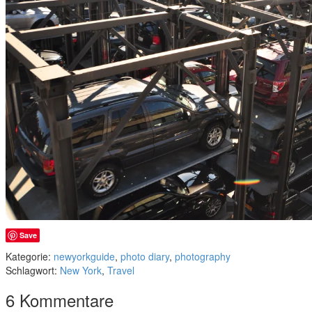
Save
Kategorie:
newyorkguide
,
photo diary
,
photography
Schlagwort:
New York
,
Travel
6 Kommentare