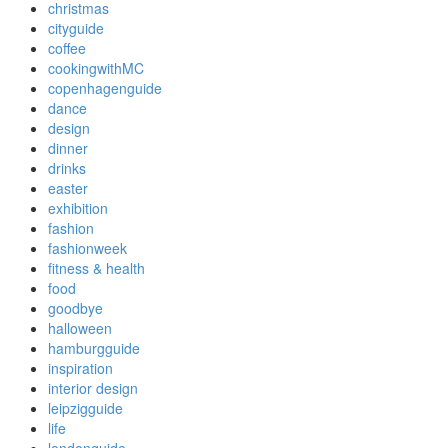
christmas
cityguide
coffee
cookingwithMC
copenhagenguide
dance
design
dinner
drinks
easter
exhibition
fashion
fashionweek
fitness & health
food
goodbye
halloween
hamburgguide
inspiration
interior design
leipzigguide
life