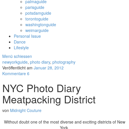
palmaguide
parisguide
potsdamguide
torontoguide
washingtonguide
weimarguide
Personal Issue
Dance
Lifestyle
Menü schiessen
newyorkguide
,
photo diary
,
photography
Veröffentlicht am
Januar 28, 2012
Kommentare 6
NYC Photo Diary
Meatpacking District
von
Midnight Couture
Without doubt one of the most diverse and exciting districts of New
York.