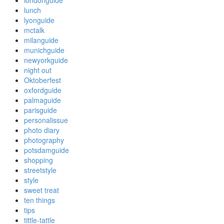
londonguide
lunch
lyonguide
mctalk
milanguide
munichguide
newyorkguide
night out
Oktoberfest
oxfordguide
palmaguide
parisguide
personalissue
photo diary
photography
potsdamguide
shopping
streetstyle
style
sweet treat
ten things
tips
tittle-tattle