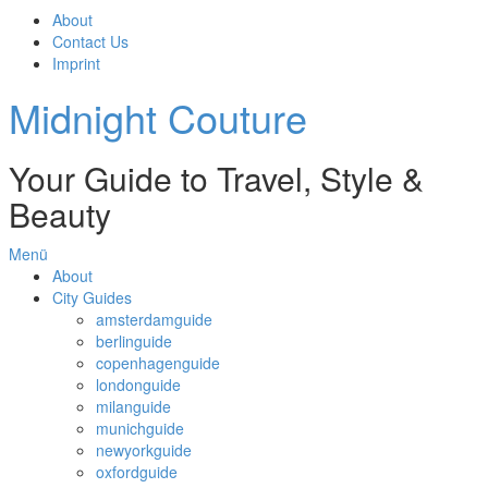
About
Contact Us
Imprint
Midnight Couture
Your Guide to Travel, Style &
Beauty
Menü
About
City Guides
amsterdamguide
berlinguide
copenhagenguide
londonguide
milanguide
munichguide
newyorkguide
oxfordguide