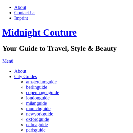
About
Contact Us
Imprint
Midnight Couture
Your Guide to Travel, Style & Beauty
Menü
About
City Guides
amsterdamguide
berlinguide
copenhagenguide
londonguide
milanguide
munichguide
newyorkguide
oxfordguide
palmaguide
parisguide