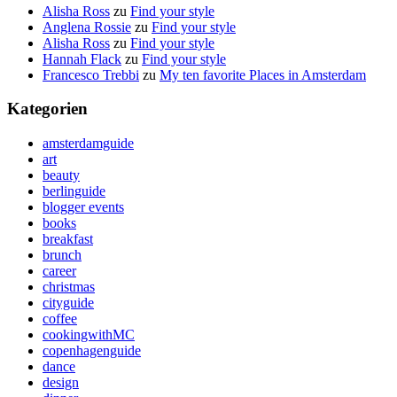
Alisha Ross
zu
Find your style
Anglena Rossie
zu
Find your style
Alisha Ross
zu
Find your style
Hannah Flack
zu
Find your style
Francesco Trebbi
zu
My ten favorite Places in Amsterdam
Kategorien
amsterdamguide
art
beauty
berlinguide
blogger events
books
breakfast
brunch
career
christmas
cityguide
coffee
cookingwithMC
copenhagenguide
dance
design