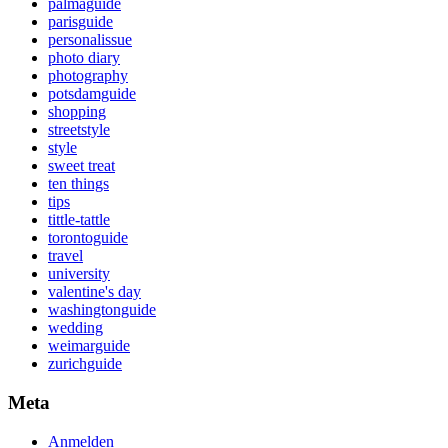
palmaguide
parisguide
personalissue
photo diary
photography
potsdamguide
shopping
streetstyle
style
sweet treat
ten things
tips
tittle-tattle
torontoguide
travel
university
valentine's day
washingtonguide
wedding
weimarguide
zurichguide
Meta
Anmelden