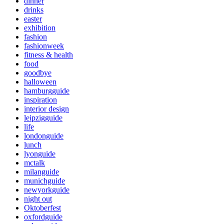
dinner
drinks
easter
exhibition
fashion
fashionweek
fitness & health
food
goodbye
halloween
hamburgguide
inspiration
interior design
leipzigguide
life
londonguide
lunch
lyonguide
mctalk
milanguide
munichguide
newyorkguide
night out
Oktoberfest
oxfordguide