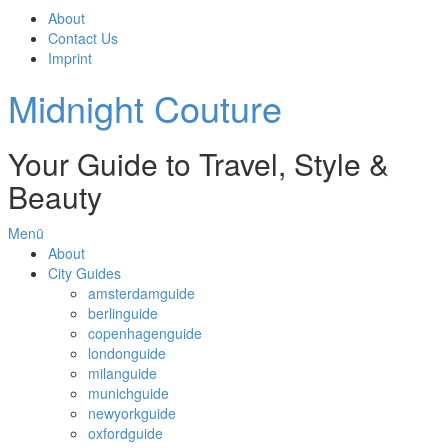
About
Contact Us
Imprint
Midnight Couture
Your Guide to Travel, Style &
Beauty
Menü
About
City Guides
amsterdamguide
berlinguide
copenhagenguide
londonguide
milanguide
munichguide
newyorkguide
oxfordguide