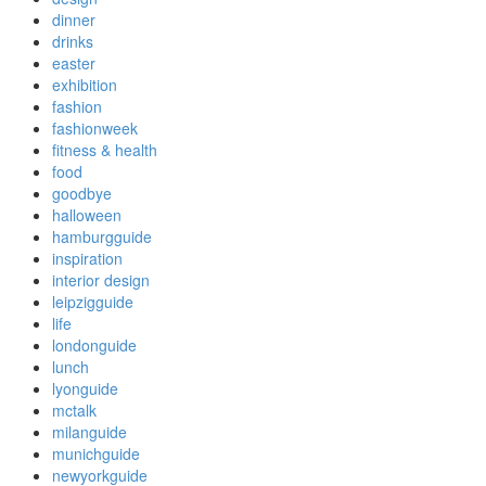
dinner
drinks
easter
exhibition
fashion
fashionweek
fitness & health
food
goodbye
halloween
hamburgguide
inspiration
interior design
leipzigguide
life
londonguide
lunch
lyonguide
mctalk
milanguide
munichguide
newyorkguide