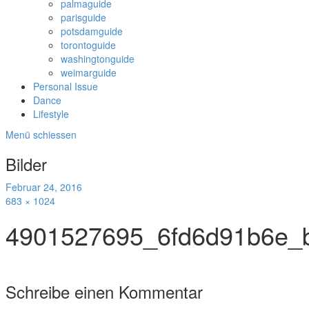
palmaguide
parisguide
potsdamguide
torontoguide
washingtonguide
weimarguide
Personal Issue
Dance
Lifestyle
Menü schiessen
Bilder
Februar 24, 2016
683 × 1024
4901527695_6fd6d91b6e_
Schreibe einen Kommentar