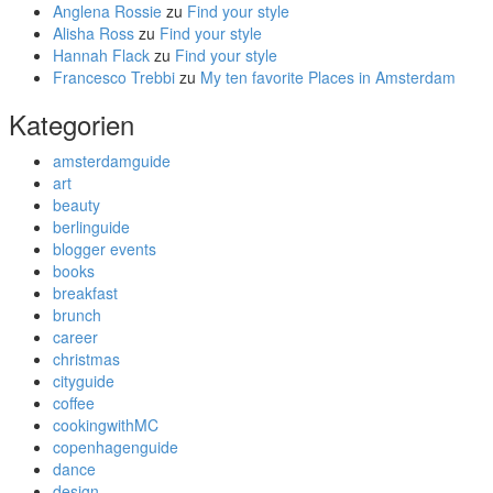
Anglena Rossie
zu
Find your style
Alisha Ross
zu
Find your style
Hannah Flack
zu
Find your style
Francesco Trebbi
zu
My ten favorite Places in Amsterdam
Kategorien
amsterdamguide
art
beauty
berlinguide
blogger events
books
breakfast
brunch
career
christmas
cityguide
coffee
cookingwithMC
copenhagenguide
dance
design