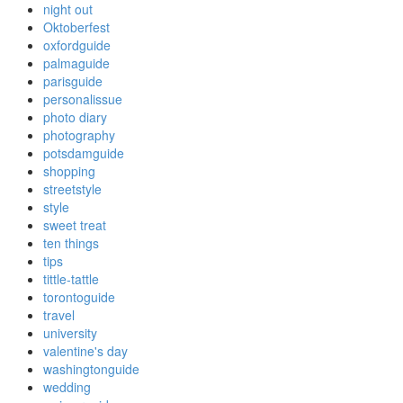
night out
Oktoberfest
oxfordguide
palmaguide
parisguide
personalissue
photo diary
photography
potsdamguide
shopping
streetstyle
style
sweet treat
ten things
tips
tittle-tattle
torontoguide
travel
university
valentine's day
washingtonguide
wedding