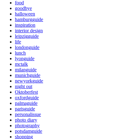
food
goodbye
halloween
hamburgguide
inspiration
interior design
leipzigguide
life
londonguide
lunch
lyonguide
mctalk
milanguide
munichguide
newyorkguide
night out
Oktoberfest
oxfordguide
palmaguide
parisguide
personalissue
photo diary
photography
potsdamguide
shopping