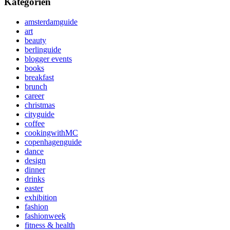
Kategorien
amsterdamguide
art
beauty
berlinguide
blogger events
books
breakfast
brunch
career
christmas
cityguide
coffee
cookingwithMC
copenhagenguide
dance
design
dinner
drinks
easter
exhibition
fashion
fashionweek
fitness & health