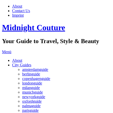
About
Contact Us
Imprint
Midnight Couture
Your Guide to Travel, Style & Beauty
Menü
About
City Guides
amsterdamguide
berlinguide
copenhagenguide
londonguide
milanguide
munichguide
newyorkguide
oxfordguide
palmaguide
parisguide