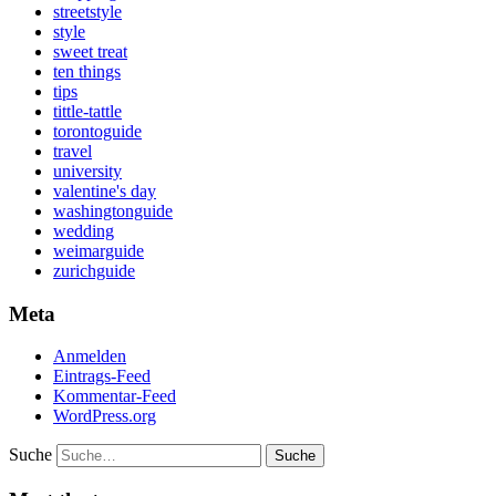
streetstyle
style
sweet treat
ten things
tips
tittle-tattle
torontoguide
travel
university
valentine's day
washingtonguide
wedding
weimarguide
zurichguide
Meta
Anmelden
Eintrags-Feed
Kommentar-Feed
WordPress.org
Suche