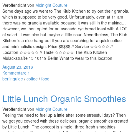
Veröffentlicht von
Midnight Couture
Some days ago we went to The Klub Kitchen to try out their granola,
which is supposed to be very good. Unfortunately, even at 11 am
there was no granola available because it was still in the making…
However, we then opted for an avocado rye bread toast with A LOT
of salad. It was nice but maybe a little sour. Nevertheless, The Klub
Kitchen is a nice hang-out if you are searching for a quick coffee
and minimalistic design. Price $$$$$ // Service ☆☆☆☆☆ //
Location ☆☆☆☆☆ // Taste ☆☆☆☆☆ The Klub Kitchen
Mulackstraße 15 10119 Berlin What to wear to this location
August 23, 2016
Kommentare 1
berlinguide
/
coffee
/
food
Little Lunch Organic Smoothies
Veröffentlicht von
Midnight Couture
Feeling the need to fuel up a little after some stressful days? Then
we got you covered with these delicious, organic smoothies created
by Little Lunch. The concept is simple: three fresh smoothies