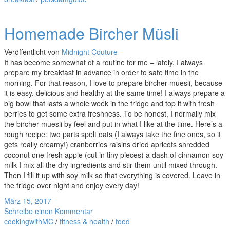
Homemade Bircher Müsli
Veröffentlicht von
Midnight Couture
It has become somewhat of a routine for me – lately, I always
prepare my breakfast in advance in order to safe time in the
morning. For that reason, I love to prepare bircher muesli, because
it is easy, delicious and healthy at the same time! I always prepare a
big bowl that lasts a whole week in the fridge and top it with fresh
berries to get some extra freshness. To be honest, I normally mix
the bircher muesli by feel and put in what I like at the time. Here’s a
rough recipe: two parts spelt oats (I always take the fine ones, so it
gets really creamy!) cranberries raisins dried apricots shredded
coconut one fresh apple (cut in tiny pieces) a dash of cinnamon soy
milk I mix all the dry ingredients and stir them until mixed through.
Then I fill it up with soy milk so that everything is covered. Leave in
the fridge over night and enjoy every day!
März 15, 2017
Schreibe einen Kommentar
cookingwithMC
/
fitness & health
/
food