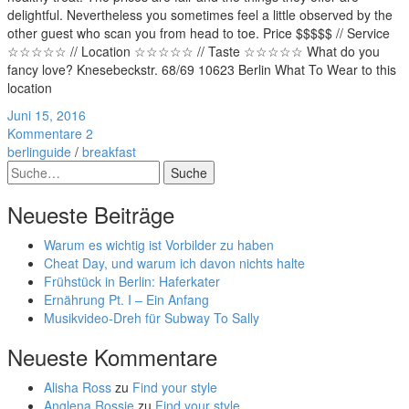
delightful. Nevertheless you sometimes feel a little observed by the
other guest who scan you from head to toe. Price $$$$$ // Service
☆☆☆☆☆ // Location ☆☆☆☆☆ // Taste ☆☆☆☆☆ What do you
fancy love? Knesebeckstr. 68/69 10623 Berlin What To Wear to this
location
Juni 15, 2016
Kommentare 2
berlinguide
/
breakfast
Suche
Neueste Beiträge
Warum es wichtig ist Vorbilder zu haben
Cheat Day, und warum ich davon nichts halte
Frühstück in Berlin: Haferkater
Ernährung Pt. I – Ein Anfang
Musikvideo-Dreh für Subway To Sally
Neueste Kommentare
Alisha Ross
zu
Find your style
Anglena Rossie
zu
Find your style