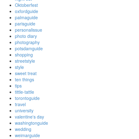
Oktoberfest
oxfordguide
palmaguide
parisguide
personalissue
photo diary
photography
potsdamguide
shopping
streetstyle
style
sweet treat
ten things
tips
tittle-tattle
torontoguide
travel
university
valentine's day
washingtonguide
wedding
weimarguide