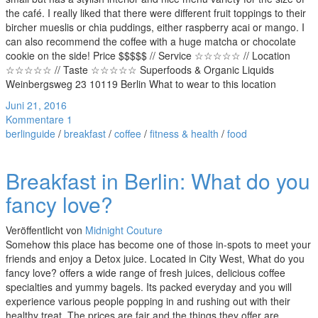
the café. I really liked that there were different fruit toppings to their
bircher mueslis or chia puddings, either raspberry acai or mango. I
can also recommend the coffee with a huge matcha or chocolate
cookie on the side! Price $$$$$ // Service ☆☆☆☆☆ // Location
☆☆☆☆☆ // Taste ☆☆☆☆☆ Superfoods & Organic Liquids
Weinbergsweg 23 10119 Berlin What to wear to this location
Juni 21, 2016
Kommentare 1
berlinguide
/
breakfast
/
coffee
/
fitness & health
/
food
Breakfast in Berlin: What do you
fancy love?
Veröffentlicht von
Midnight Couture
Somehow this place has become one of those in-spots to meet your
friends and enjoy a Detox juice. Located in City West, What do you
fancy love? offers a wide range of fresh juices, delicious coffee
specialties and yummy bagels. Its packed everyday and you will
experience various people popping in and rushing out with their
healthy treat. The prices are fair and the things they offer are