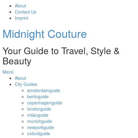
About
Contact Us
Imprint
Midnight Couture
Your Guide to Travel, Style &
Beauty
Menü
About
City Guides
amsterdamguide
berlinguide
copenhagenguide
londonguide
milanguide
munichguide
newyorkguide
oxfordguide