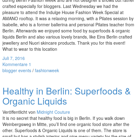
during Berlin Fashion Week and are not designer’s shows but rather
crafted especially for bloggers. Last Wednesday we had the
pleasure to attend the Indulge House Fashion Week Special at
AMANO rooftop. It was a relaxing morning, with a Pilates session by
Isabelle, who is a former ballerina and personal Pilates teacher from
Berlin. Afterwards we enjoyed some food by superfoods & organic
liquids Berlin and also various lovely brands, like Eins Berlin crafted
jewellery and Nuori skincare products. Thank you for this event!
What to wear to this location
Juli 7, 2016
Kommentare 1
blogger events
/
fashionweek
Healthy in Berlin: Superfoods &
Organic Liquids
Veröffentlicht von
Midnight Couture
It is no secret that healthy food is big in Berlin. If you walk down
Weinbergsweg in Mitte, you’ll find one organic food store after the
other. Superfoods & Organic Liquids is one of them. The store is
small but has a stylish interior and nice menu variety for the size of