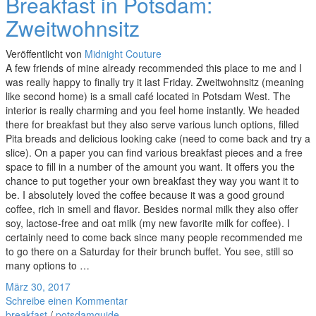
Breakfast in Potsdam:
Zweitwohnsitz
Veröffentlicht von
Midnight Couture
A few friends of mine already recommended this place to me and I
was really happy to finally try it last Friday. Zweitwohnsitz (meaning
like second home) is a small café located in Potsdam West. The
interior is really charming and you feel home instantly. We headed
there for breakfast but they also serve various lunch options, filled
Pita breads and delicious looking cake (need to come back and try a
slice). On a paper you can find various breakfast pieces and a free
space to fill in a number of the amount you want. It offers you the
chance to put together your own breakfast they way you want it to
be. I absolutely loved the coffee because it was a good ground
coffee, rich in smell and flavor. Besides normal milk they also offer
soy, lactose-free and oat milk (my new favorite milk for coffee). I
certainly need to come back since many people recommended me
to go there on a Saturday for their brunch buffet. You see, still so
many options to …
März 30, 2017
Schreibe einen Kommentar
breakfast
/
potsdamguide