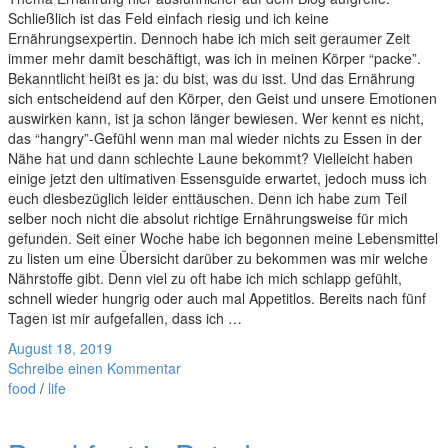
Schließlich ist das Feld einfach riesig und ich keine
Ernährungsexpertin. Dennoch habe ich mich seit geraumer Zeit
immer mehr damit beschäftigt, was ich in meinen Körper “packe”.
Bekanntlicht heißt es ja: du bist, was du isst. Und das Ernährung
sich entscheidend auf den Körper, den Geist und unsere Emotionen
auswirken kann, ist ja schon länger bewiesen. Wer kennt es nicht,
das “hangry”-Gefühl wenn man mal wieder nichts zu Essen in der
Nähe hat und dann schlechte Laune bekommt? Vielleicht haben
einige jetzt den ultimativen Essensguide erwartet, jedoch muss ich
euch diesbezüglich leider enttäuschen. Denn ich habe zum Teil
selber noch nicht die absolut richtige Ernährungsweise für mich
gefunden. Seit einer Woche habe ich begonnen meine Lebensmittel
zu listen um eine Übersicht darüber zu bekommen was mir welche
Nährstoffe gibt. Denn viel zu oft habe ich mich schlapp gefühlt,
schnell wieder hungrig oder auch mal Appetitlos. Bereits nach fünf
Tagen ist mir aufgefallen, dass ich …
August 18, 2019
Schreibe einen Kommentar
food
/
life