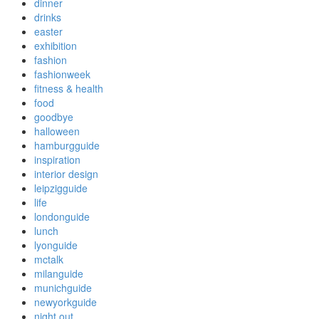
dinner
drinks
easter
exhibition
fashion
fashionweek
fitness & health
food
goodbye
halloween
hamburgguide
inspiration
interior design
leipzigguide
life
londonguide
lunch
lyonguide
mctalk
milanguide
munichguide
newyorkguide
night out