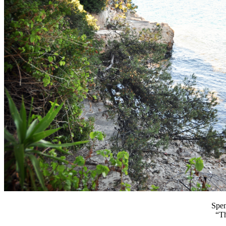
Spen
“Th