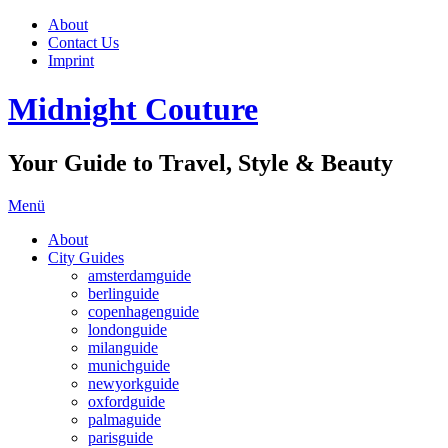
About
Contact Us
Imprint
Midnight Couture
Your Guide to Travel, Style & Beauty
Menü
About
City Guides
amsterdamguide
berlinguide
copenhagenguide
londonguide
milanguide
munichguide
newyorkguide
oxfordguide
palmaguide
parisguide