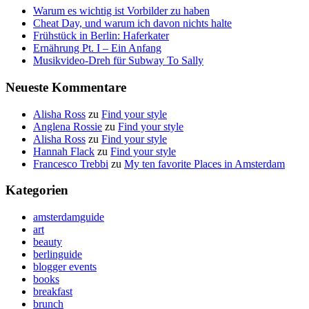
Warum es wichtig ist Vorbilder zu haben
Cheat Day, und warum ich davon nichts halte
Frühstück in Berlin: Haferkater
Ernährung Pt. I – Ein Anfang
Musikvideo-Dreh für Subway To Sally
Neueste Kommentare
Alisha Ross
zu
Find your style
Anglena Rossie
zu
Find your style
Alisha Ross
zu
Find your style
Hannah Flack
zu
Find your style
Francesco Trebbi
zu
My ten favorite Places in Amsterdam
Kategorien
amsterdamguide
art
beauty
berlinguide
blogger events
books
breakfast
brunch