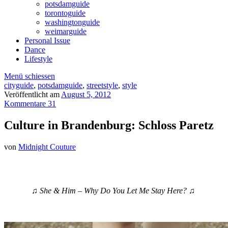
potsdamguide
torontoguide
washingtonguide
weimarguide
Personal Issue
Dance
Lifestyle
Menü schiessen
cityguide
,
potsdamguide
,
streetstyle
,
style
Veröffentlicht am
August 5, 2012
Kommentare 31
Culture in Brandenburg: Schloss Paretz
von
Midnight Couture
♫
She & Him – Why Do You Let Me Stay Here?
♫