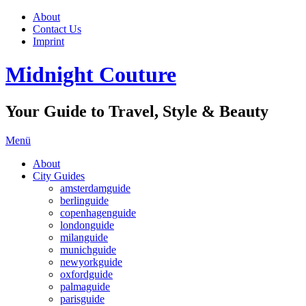
About
Contact Us
Imprint
Midnight Couture
Your Guide to Travel, Style & Beauty
Menü
About
City Guides
amsterdamguide
berlinguide
copenhagenguide
londonguide
milanguide
munichguide
newyorkguide
oxfordguide
palmaguide
parisguide