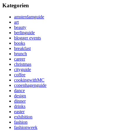
Kategorien
amsterdamguide
art
beauty
berlinguide
blogger events
books
breakfast
brunch
career
christmas
cityguide
coffee
cookingwithMC
copenhagenguide
dance
design
dinner
drinks
easter
exhibition
fashion
fashionweek