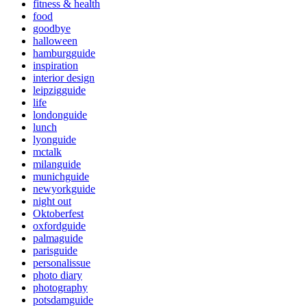
fitness & health
food
goodbye
halloween
hamburgguide
inspiration
interior design
leipzigguide
life
londonguide
lunch
lyonguide
mctalk
milanguide
munichguide
newyorkguide
night out
Oktoberfest
oxfordguide
palmaguide
parisguide
personalissue
photo diary
photography
potsdamguide