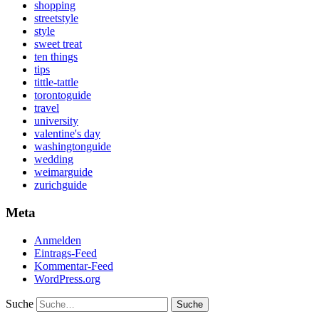
shopping
streetstyle
style
sweet treat
ten things
tips
tittle-tattle
torontoguide
travel
university
valentine's day
washingtonguide
wedding
weimarguide
zurichguide
Meta
Anmelden
Eintrags-Feed
Kommentar-Feed
WordPress.org
Suche