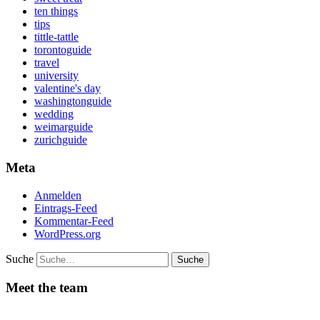
ten things
tips
tittle-tattle
torontoguide
travel
university
valentine's day
washingtonguide
wedding
weimarguide
zurichguide
Meta
Anmelden
Eintrags-Feed
Kommentar-Feed
WordPress.org
Suche
Meet the team