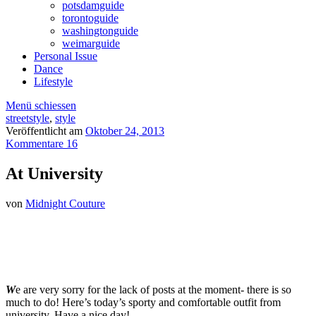
potsdamguide
torontoguide
washingtonguide
weimarguide
Personal Issue
Dance
Lifestyle
Menü schiessen
streetstyle
,
style
Veröffentlicht am
Oktober 24, 2013
Kommentare 16
At University
von
Midnight Couture
W
e are very sorry for the lack of posts at the moment- there is so
much to do! Here’s today’s sporty and comfortable outfit from
university. Have a nice day!