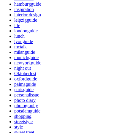
hamburgguide
inspiration
interior design
leipzigguide
life
londonguide
lunch
lyonguide
mctalk
milanguide
munichguide
newyorkguide
night out
Oktoberfest
oxfordguide
palmaguide
parisguide
personalissue
photo diary
photography
potsdamguide
shopping
streetstyle
style
sweet treat