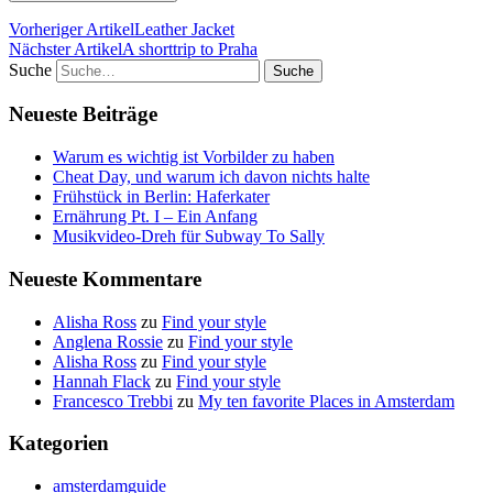
Vorheriger Artikel
Leather Jacket
Nächster Artikel
A shorttrip to Praha
Suche
Neueste Beiträge
Warum es wichtig ist Vorbilder zu haben
Cheat Day, und warum ich davon nichts halte
Frühstück in Berlin: Haferkater
Ernährung Pt. I – Ein Anfang
Musikvideo-Dreh für Subway To Sally
Neueste Kommentare
Alisha Ross
zu
Find your style
Anglena Rossie
zu
Find your style
Alisha Ross
zu
Find your style
Hannah Flack
zu
Find your style
Francesco Trebbi
zu
My ten favorite Places in Amsterdam
Kategorien
amsterdamguide