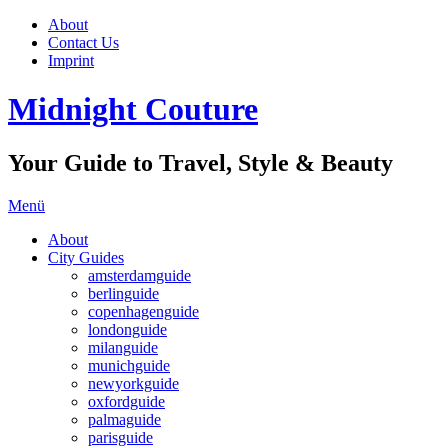
About
Contact Us
Imprint
Midnight Couture
Your Guide to Travel, Style & Beauty
Menü
About
City Guides
amsterdamguide
berlinguide
copenhagenguide
londonguide
milanguide
munichguide
newyorkguide
oxfordguide
palmaguide
parisguide