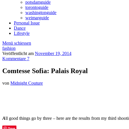
potsdamguide
torontoguide
washingtonguide
weimarguide
Personal Issue
Dance
Lifestyle
Menü schiessen
fashion
Veröffentlicht am
November 19, 2014
Kommentare 7
Comtesse Sofia: Palais Royal
von
Midnight Couture
A
ll good things go by three – here are the results from my third shoo
Save