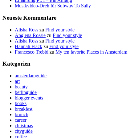
Ernährung Pt. I – Ein Anfang
Musikvideo-Dreh für Subway To Sally
Neueste Kommentare
Alisha Ross
zu
Find your style
Anglena Rossie
zu
Find your style
Alisha Ross
zu
Find your style
Hannah Flack
zu
Find your style
Francesco Trebbi
zu
My ten favorite Places in Amsterdam
Kategorien
amsterdamguide
art
beauty
berlinguide
blogger events
books
breakfast
brunch
career
christmas
cityguide
coffee