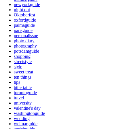
newyorkguide
night out
Oktoberfest
oxfordguide
palmaguide
parisguide
personalissue
photo diary
photography
potsdamguide
shopping
streetstyle
style
sweet treat
ten things
tips
tittle-tattle
torontoguide
travel
university
valentine's day
washingtonguide
wedding
weimarguide
zurichguide