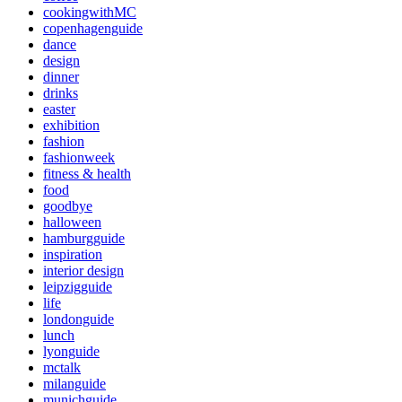
cookingwithMC
copenhagenguide
dance
design
dinner
drinks
easter
exhibition
fashion
fashionweek
fitness & health
food
goodbye
halloween
hamburgguide
inspiration
interior design
leipzigguide
life
londonguide
lunch
lyonguide
mctalk
milanguide
munichguide