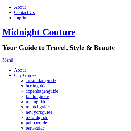
About
Contact Us
Imprint
Midnight Couture
Your Guide to Travel, Style & Beauty
Menü
About
City Guides
amsterdamguide
berlinguide
copenhagenguide
londonguide
milanguide
munichguide
newyorkguide
oxfordguide
palmaguide
parisguide