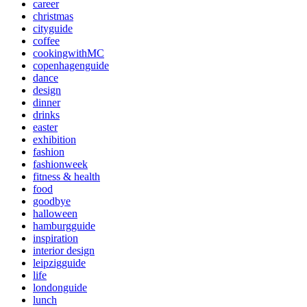
career
christmas
cityguide
coffee
cookingwithMC
copenhagenguide
dance
design
dinner
drinks
easter
exhibition
fashion
fashionweek
fitness & health
food
goodbye
halloween
hamburgguide
inspiration
interior design
leipzigguide
life
londonguide
lunch