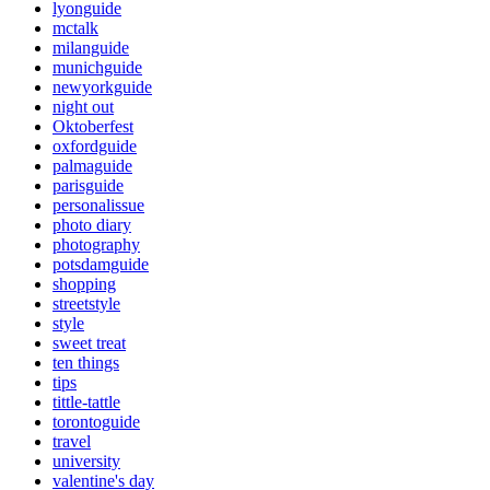
lyonguide
mctalk
milanguide
munichguide
newyorkguide
night out
Oktoberfest
oxfordguide
palmaguide
parisguide
personalissue
photo diary
photography
potsdamguide
shopping
streetstyle
style
sweet treat
ten things
tips
tittle-tattle
torontoguide
travel
university
valentine's day