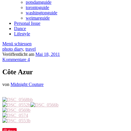
potsdamguide
torontoguide
washingtonguide
weimarguide
Personal Issue
Dance
Lifestyle
Menü schiessen
photo diary
,
travel
Veröffentlicht am
Mai 18, 2011
Kommentare 4
Côte Azur
von
Midnight Couture
Save