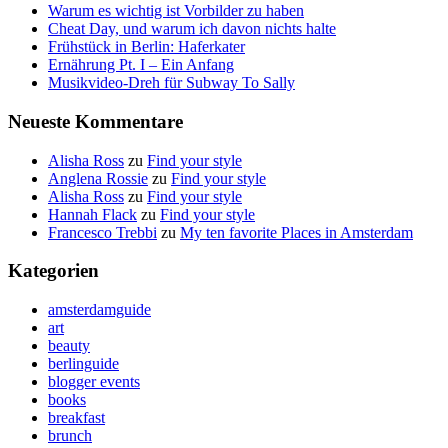
Warum es wichtig ist Vorbilder zu haben
Cheat Day, und warum ich davon nichts halte
Frühstück in Berlin: Haferkater
Ernährung Pt. I – Ein Anfang
Musikvideo-Dreh für Subway To Sally
Neueste Kommentare
Alisha Ross
zu
Find your style
Anglena Rossie
zu
Find your style
Alisha Ross
zu
Find your style
Hannah Flack
zu
Find your style
Francesco Trebbi
zu
My ten favorite Places in Amsterdam
Kategorien
amsterdamguide
art
beauty
berlinguide
blogger events
books
breakfast
brunch