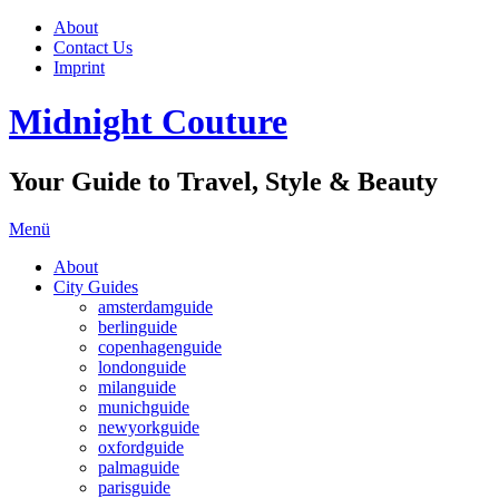
About
Contact Us
Imprint
Midnight Couture
Your Guide to Travel, Style & Beauty
Menü
About
City Guides
amsterdamguide
berlinguide
copenhagenguide
londonguide
milanguide
munichguide
newyorkguide
oxfordguide
palmaguide
parisguide