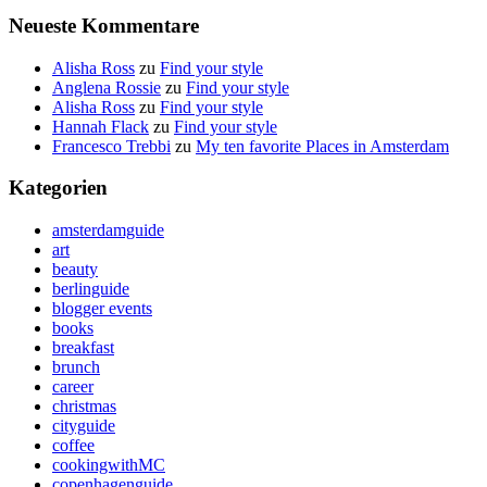
Neueste Kommentare
Alisha Ross
zu
Find your style
Anglena Rossie
zu
Find your style
Alisha Ross
zu
Find your style
Hannah Flack
zu
Find your style
Francesco Trebbi
zu
My ten favorite Places in Amsterdam
Kategorien
amsterdamguide
art
beauty
berlinguide
blogger events
books
breakfast
brunch
career
christmas
cityguide
coffee
cookingwithMC
copenhagenguide