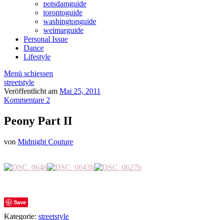
potsdamguide
torontoguide
washingtonguide
weimarguide
Personal Issue
Dance
Lifestyle
Menü schiessen
streetstyle
Veröffentlicht am
Mai 25, 2011
Kommentare 2
Peony Part II
von
Midnight Couture
Save
Kategorie:
streetstyle