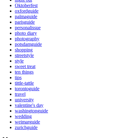
Oktoberfest
oxfordguide
palmaguide
parisguide
personalissue
photo diary
photography
potsdamguide
shopping
streetstyle
style
sweet treat
ten things
tips
tittle-tattle
torontoguide
travel
university
valentine's day
washingtonguide
wedding
weimarguide
zurichguide