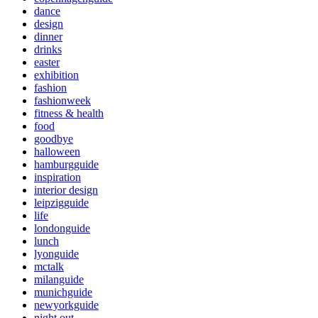
dance
design
dinner
drinks
easter
exhibition
fashion
fashionweek
fitness & health
food
goodbye
halloween
hamburgguide
inspiration
interior design
leipzigguide
life
londonguide
lunch
lyonguide
mctalk
milanguide
munichguide
newyorkguide
night out