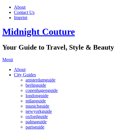
About
Contact Us
Imprint
Midnight Couture
Your Guide to Travel, Style & Beauty
Menü
About
City Guides
amsterdamguide
berlinguide
copenhagenguide
londonguide
milanguide
munichguide
newyorkguide
oxfordguide
palmaguide
parisguide