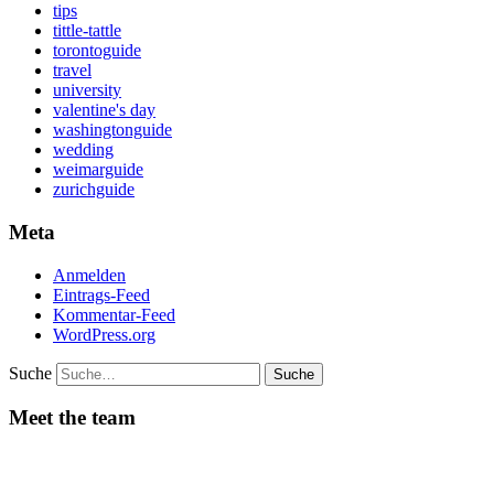
tips
tittle-tattle
torontoguide
travel
university
valentine's day
washingtonguide
wedding
weimarguide
zurichguide
Meta
Anmelden
Eintrags-Feed
Kommentar-Feed
WordPress.org
Suche
Meet the team