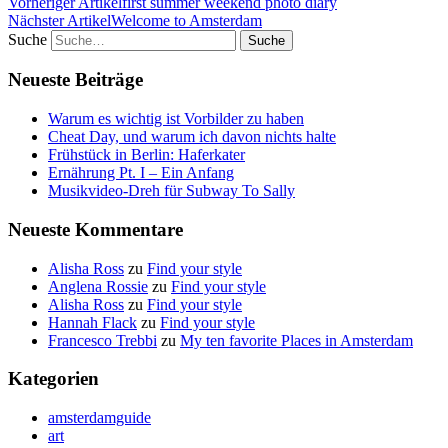
Vorheriger Artikel
first summer weekend photo diary
Nächster Artikel
Welcome to Amsterdam
Suche
Neueste Beiträge
Warum es wichtig ist Vorbilder zu haben
Cheat Day, und warum ich davon nichts halte
Frühstück in Berlin: Haferkater
Ernährung Pt. I – Ein Anfang
Musikvideo-Dreh für Subway To Sally
Neueste Kommentare
Alisha Ross
zu
Find your style
Anglena Rossie
zu
Find your style
Alisha Ross
zu
Find your style
Hannah Flack
zu
Find your style
Francesco Trebbi
zu
My ten favorite Places in Amsterdam
Kategorien
amsterdamguide
art