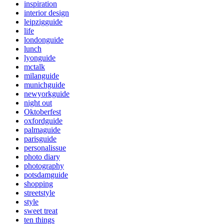
inspiration
interior design
leipzigguide
life
londonguide
lunch
lyonguide
mctalk
milanguide
munichguide
newyorkguide
night out
Oktoberfest
oxfordguide
palmaguide
parisguide
personalissue
photo diary
photography
potsdamguide
shopping
streetstyle
style
sweet treat
ten things