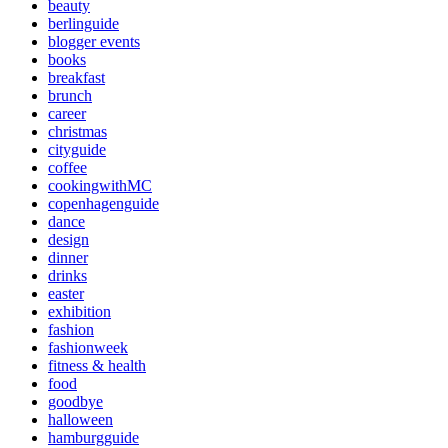
beauty
berlinguide
blogger events
books
breakfast
brunch
career
christmas
cityguide
coffee
cookingwithMC
copenhagenguide
dance
design
dinner
drinks
easter
exhibition
fashion
fashionweek
fitness & health
food
goodbye
halloween
hamburgguide