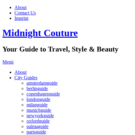
About
Contact Us
Imprint
Midnight Couture
Your Guide to Travel, Style & Beauty
Menü
About
City Guides
amsterdamguide
berlinguide
copenhagenguide
londonguide
milanguide
munichguide
newyorkguide
oxfordguide
palmaguide
parisguide