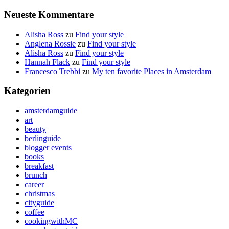
Neueste Kommentare
Alisha Ross
zu
Find your style
Anglena Rossie
zu
Find your style
Alisha Ross
zu
Find your style
Hannah Flack
zu
Find your style
Francesco Trebbi
zu
My ten favorite Places in Amsterdam
Kategorien
amsterdamguide
art
beauty
berlinguide
blogger events
books
breakfast
brunch
career
christmas
cityguide
coffee
cookingwithMC