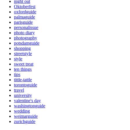
night out
Oktoberfest
oxfordguide
palmaguide
parisguide
personalissue
photo diary
photography
potsdamguide
shopping
streetstyle
style
sweet treat
ten things
tips
tittle-tattle
torontoguide
travel
university
valentine's day
washingtonguide
wedding
weimarguide
zurichguide