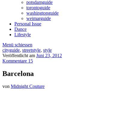
potsdamguide
torontoguide
washingtonguide
weimarguide
Personal Issue
Dance
Lifestyle
Menü schiessen
cityguide
,
streetstyle
,
style
Veröffentlicht am
Juni 23, 2012
Kommentare 15
Barcelona
von
Midnight Couture