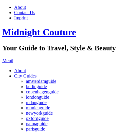
About
Contact Us
Imprint
Midnight Couture
Your Guide to Travel, Style & Beauty
Menü
About
City Guides
amsterdamguide
berlinguide
copenhagenguide
londonguide
milanguide
munichguide
newyorkguide
oxfordguide
palmaguide
parisguide