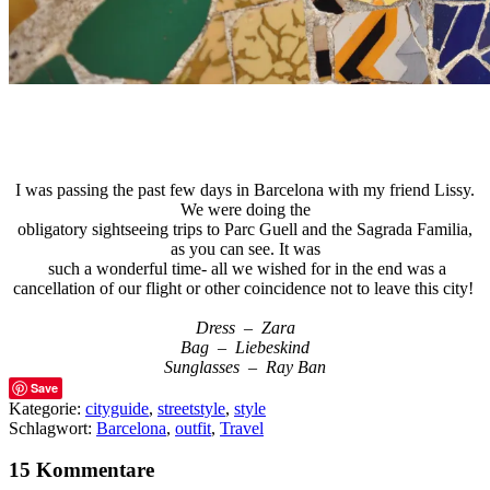
I was passing the past few days in Barcelona with my friend Lissy.
We were doing the
obligatory sightseeing trips to Parc Guell and the Sagrada Familia,
as you can see. It was
such a wonderful time- all we wished for in the end was a
cancellation of our flight or other coincidence not to leave this city!
Dress – Zara
Bag – Liebeskind
Sunglasses – Ray Ban
Save
Kategorie:
cityguide
,
streetstyle
,
style
Schlagwort:
Barcelona
,
outfit
,
Travel
15 Kommentare