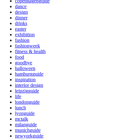
copenhagenguide
dance
design
dinner
drinks
easter
exhibition
fashion
fashionweek
fitness & health
food
goodbye
halloween
hamburgguide
inspiration
interior design
leipzigguide
life
londonguide
lunch
lyonguide
mctalk
milanguide
munichguide
newyorkguide