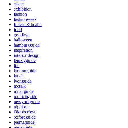
easter
exhibition
fashion
fashionweek
fitness & health
food
goodbye
halloween
hamburgguide
inspiration
interior design
leipzigguide
life
londonguide
lunch
lyonguide
mctalk
milanguide
munichguide
newyorkguide
night out
Oktoberfest
oxfordguide
palmaguide
parisguide