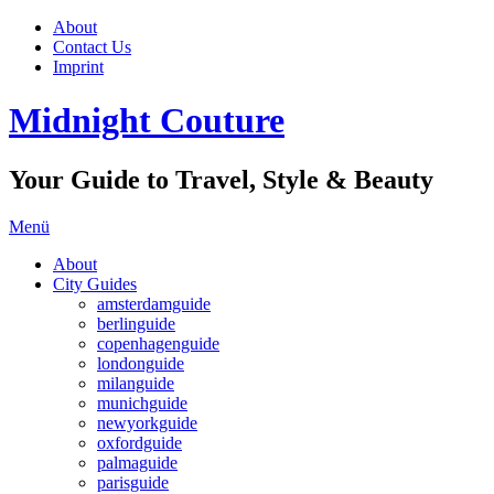
About
Contact Us
Imprint
Midnight Couture
Your Guide to Travel, Style & Beauty
Menü
About
City Guides
amsterdamguide
berlinguide
copenhagenguide
londonguide
milanguide
munichguide
newyorkguide
oxfordguide
palmaguide
parisguide