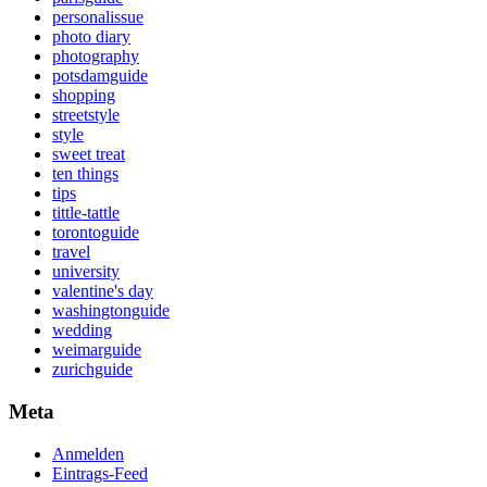
personalissue
photo diary
photography
potsdamguide
shopping
streetstyle
style
sweet treat
ten things
tips
tittle-tattle
torontoguide
travel
university
valentine's day
washingtonguide
wedding
weimarguide
zurichguide
Meta
Anmelden
Eintrags-Feed