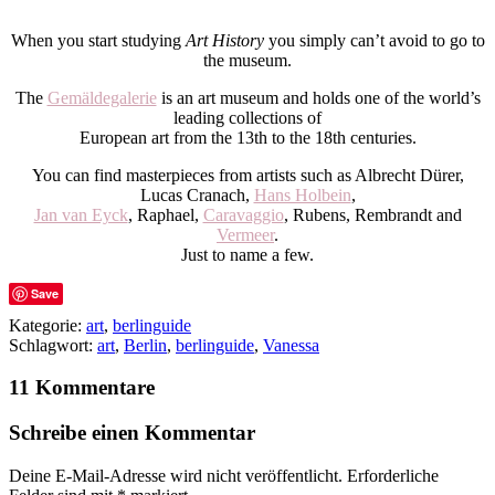
When you start studying
Art History
you simply can’t avoid to go to
the museum.
The
Gemäldegalerie
is an art museum and holds one of the world’s
leading collections of
European art from the 13th to the 18th centuries.
You can find masterpieces from artists such as Albrecht Dürer,
Lucas Cranach,
Hans Holbein
,
Jan van Eyck
, Raphael,
Caravaggio
, Rubens, Rembrandt and
Vermeer
.
Just to name a few.
Save
Kategorie:
art
,
berlinguide
Schlagwort:
art
,
Berlin
,
berlinguide
,
Vanessa
11 Kommentare
Schreibe einen Kommentar
Deine E-Mail-Adresse wird nicht veröffentlicht.
Erforderliche