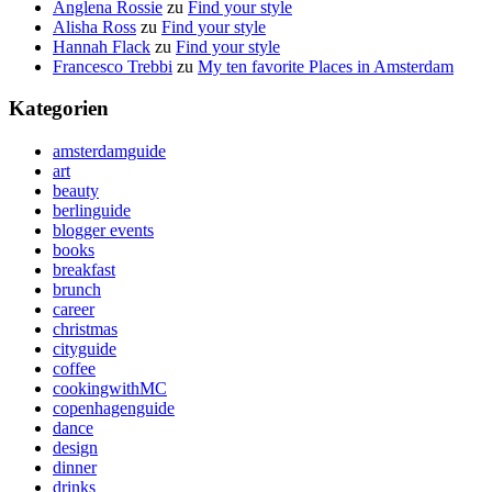
Anglena Rossie
zu
Find your style
Alisha Ross
zu
Find your style
Hannah Flack
zu
Find your style
Francesco Trebbi
zu
My ten favorite Places in Amsterdam
Kategorien
amsterdamguide
art
beauty
berlinguide
blogger events
books
breakfast
brunch
career
christmas
cityguide
coffee
cookingwithMC
copenhagenguide
dance
design
dinner
drinks