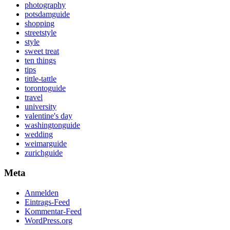
photography
potsdamguide
shopping
streetstyle
style
sweet treat
ten things
tips
tittle-tattle
torontoguide
travel
university
valentine's day
washingtonguide
wedding
weimarguide
zurichguide
Meta
Anmelden
Eintrags-Feed
Kommentar-Feed
WordPress.org