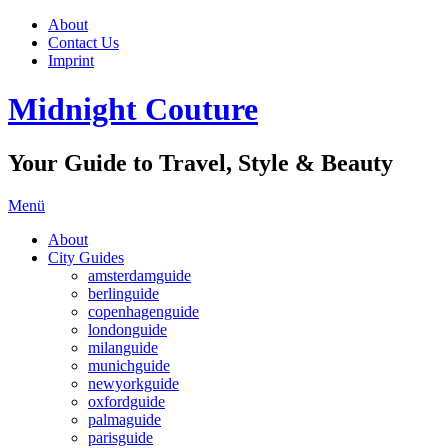
About
Contact Us
Imprint
Midnight Couture
Your Guide to Travel, Style & Beauty
Menü
About
City Guides
amsterdamguide
berlinguide
copenhagenguide
londonguide
milanguide
munichguide
newyorkguide
oxfordguide
palmaguide
parisguide