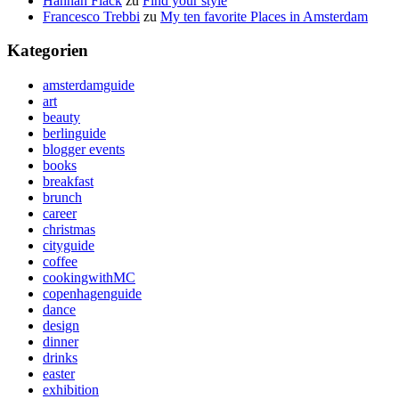
Hannah Flack
zu
Find your style
Francesco Trebbi
zu
My ten favorite Places in Amsterdam
Kategorien
amsterdamguide
art
beauty
berlinguide
blogger events
books
breakfast
brunch
career
christmas
cityguide
coffee
cookingwithMC
copenhagenguide
dance
design
dinner
drinks
easter
exhibition