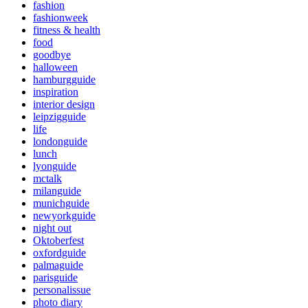
fashion
fashionweek
fitness & health
food
goodbye
halloween
hamburgguide
inspiration
interior design
leipzigguide
life
londonguide
lunch
lyonguide
mctalk
milanguide
munichguide
newyorkguide
night out
Oktoberfest
oxfordguide
palmaguide
parisguide
personalissue
photo diary