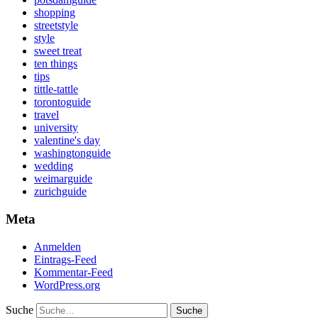
shopping
streetstyle
style
sweet treat
ten things
tips
tittle-tattle
torontoguide
travel
university
valentine's day
washingtonguide
wedding
weimarguide
zurichguide
Meta
Anmelden
Eintrags-Feed
Kommentar-Feed
WordPress.org
Suche