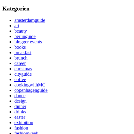
Kategorien
amsterdamguide
art
beauty
berlinguide
blogger events
books
breakfast
brunch
career
christmas
cityguide
coffee
cookingwithMC
copenhagenguide
dance
design
dinner
drinks
easter
exhibition
fashion
fashionweek