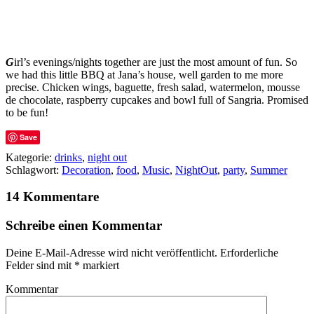
G
irl’s evenings/nights together are just the most amount of fun. So
we had this little BBQ at Jana’s house, well garden to me more
precise. Chicken wings, baguette, fresh salad, watermelon, mousse
de chocolate, raspberry cupcakes and bowl full of Sangria. Promised
to be fun!
Save
Kategorie:
drinks
,
night out
Schlagwort:
Decoration
,
food
,
Music
,
NightOut
,
party
,
Summer
14 Kommentare
Schreibe einen Kommentar
Deine E-Mail-Adresse wird nicht veröffentlicht.
Erforderliche
Felder sind mit
*
markiert
Kommentar