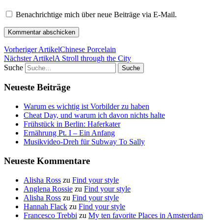
Benachrichtige mich über neue Beiträge via E-Mail.
Vorheriger Artikel
Chinese Porcelain
Nächster Artikel
A Stroll through the City
Suche
Neueste Beiträge
Warum es wichtig ist Vorbilder zu haben
Cheat Day, und warum ich davon nichts halte
Frühstück in Berlin: Haferkater
Ernährung Pt. I – Ein Anfang
Musikvideo-Dreh für Subway To Sally
Neueste Kommentare
Alisha Ross
zu
Find your style
Anglena Rossie
zu
Find your style
Alisha Ross
zu
Find your style
Hannah Flack
zu
Find your style
Francesco Trebbi
zu
My ten favorite Places in Amsterdam