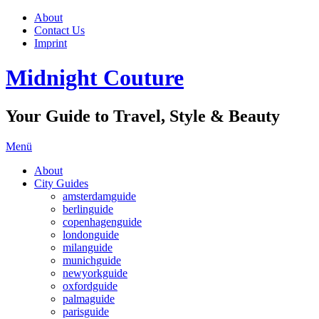
About
Contact Us
Imprint
Midnight Couture
Your Guide to Travel, Style & Beauty
Menü
About
City Guides
amsterdamguide
berlinguide
copenhagenguide
londonguide
milanguide
munichguide
newyorkguide
oxfordguide
palmaguide
parisguide