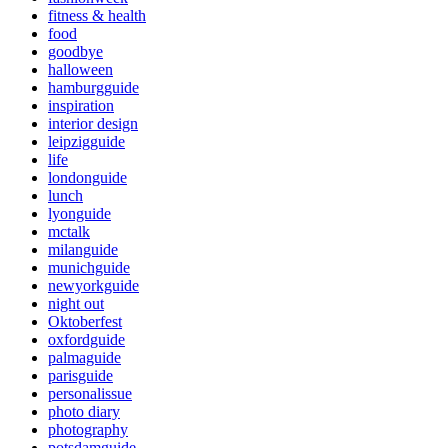
fitness & health
food
goodbye
halloween
hamburgguide
inspiration
interior design
leipzigguide
life
londonguide
lunch
lyonguide
mctalk
milanguide
munichguide
newyorkguide
night out
Oktoberfest
oxfordguide
palmaguide
parisguide
personalissue
photo diary
photography
potsdamguide