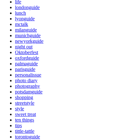
life
londonguide
lunch
lyonguide
mctalk
milanguide
munichguide
newyorkguide
night out
Oktoberfest
oxfordguide
palmaguide
parisguide
personalissue
photo diary
photography
potsdamguide
shopping
streetstyle
style
sweet treat
ten things
tips
tittle-tattle
torontoguide