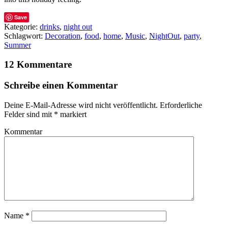
Save
Kategorie:
drinks
,
night out
Schlagwort:
Decoration
,
food
,
home
,
Music
,
NightOut
,
party
,
Summer
12 Kommentare
Schreibe einen Kommentar
Deine E-Mail-Adresse wird nicht veröffentlicht.
Erforderliche
Felder sind mit
*
markiert
Kommentar
Name
*