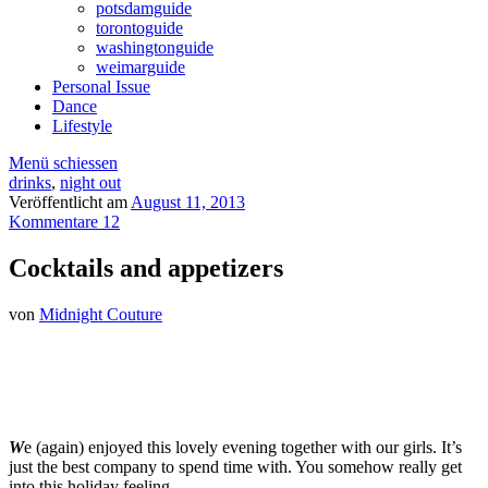
potsdamguide
torontoguide
washingtonguide
weimarguide
Personal Issue
Dance
Lifestyle
Menü schiessen
drinks
,
night out
Veröffentlicht am
August 11, 2013
Kommentare 12
Cocktails and appetizers
von
Midnight Couture
W
e (again) enjoyed this lovely evening together with our girls. It’s
just the best company to spend time with. You somehow really get
into this holiday feeling.