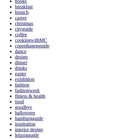
books
breakfast
brunch
career
christmas
cityguide
coffee
cookingwithMC
copenhagenguide
dance
design
dinner
drinks
easter
exhibition
fashion
fashionweek
fitness & health
food
goodbye
halloween
hamburgguide
inspiration
interior design
leipzigguide