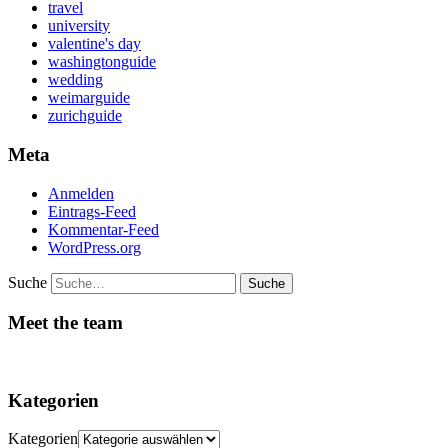
travel
university
valentine's day
washingtonguide
wedding
weimarguide
zurichguide
Meta
Anmelden
Eintrags-Feed
Kommentar-Feed
WordPress.org
Suche
Meet the team
Kategorien
Kategorien