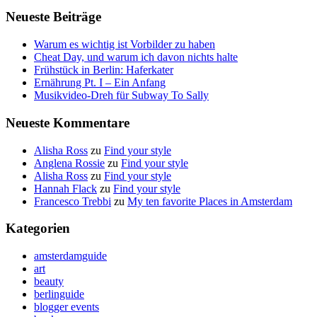
Neueste Beiträge
Warum es wichtig ist Vorbilder zu haben
Cheat Day, und warum ich davon nichts halte
Frühstück in Berlin: Haferkater
Ernährung Pt. I – Ein Anfang
Musikvideo-Dreh für Subway To Sally
Neueste Kommentare
Alisha Ross
zu
Find your style
Anglena Rossie
zu
Find your style
Alisha Ross
zu
Find your style
Hannah Flack
zu
Find your style
Francesco Trebbi
zu
My ten favorite Places in Amsterdam
Kategorien
amsterdamguide
art
beauty
berlinguide
blogger events