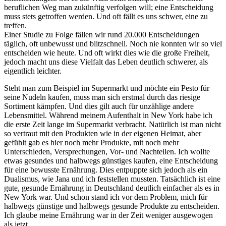
beruflichen Weg man zukünftig verfolgen will; eine Entscheidung
muss stets getroffen werden. Und oft fällt es uns schwer, eine zu
treffen.
Einer Studie zu Folge fällen wir rund 20.000 Entscheidungen
täglich, oft unbewusst und blitzschnell. Noch nie konnten wir so viel
entscheiden wie heute. Und oft wirkt dies wie die große Freiheit,
jedoch macht uns diese Vielfalt das Leben deutlich schwerer, als
eigentlich leichter.
Steht man zum Beispiel im Supermarkt und möchte ein Pesto für
seine Nudeln kaufen, muss man sich erstmal durch das riesige
Sortiment kämpfen. Und dies gilt auch für unzählige andere
Lebensmittel. Während meinem Aufenthalt in New York habe ich
die erste Zeit lange im Supermarkt verbracht. Natürlich ist man nicht
so vertraut mit den Produkten wie in der eigenen Heimat, aber
gefühlt gab es hier noch mehr Produkte, mit noch mehr
Unterschieden, Versprechungen, Vor- und Nachteilen. Ich wollte
etwas gesundes und halbwegs günstiges kaufen, eine Entscheidung
für eine bewusste Ernährung. Dies entpuppte sich jedoch als ein
Dualismus, wie Jana und ich feststellen mussten. Tatsächlich ist eine
gute, gesunde Ernährung in Deutschland deutlich einfacher als es in
New York war. Und schon stand ich vor dem Problem, mich für
halbwegs günstige und halbwegs gesunde Produkte zu entscheiden.
Ich glaube meine Ernährung war in der Zeit weniger ausgewogen
als jetzt.