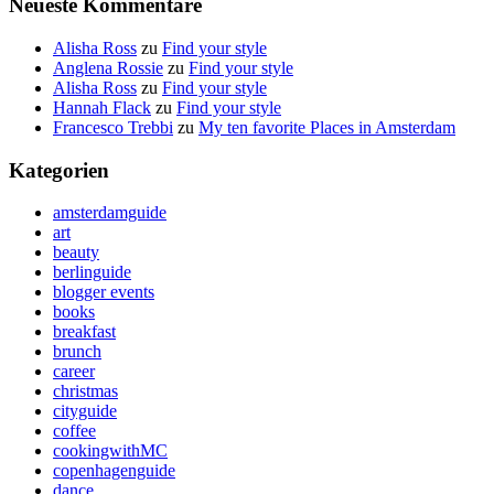
Neueste Kommentare
Alisha Ross
zu
Find your style
Anglena Rossie
zu
Find your style
Alisha Ross
zu
Find your style
Hannah Flack
zu
Find your style
Francesco Trebbi
zu
My ten favorite Places in Amsterdam
Kategorien
amsterdamguide
art
beauty
berlinguide
blogger events
books
breakfast
brunch
career
christmas
cityguide
coffee
cookingwithMC
copenhagenguide
dance