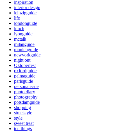
inspiration
interior design
leipzigguide
life
londonguide
lunch
lyonguide
mctalk
milanguide
munichguide
newyorkguide
night out
Oktoberfest
oxfordguide
palmaguide
parisguide
personalissue
photo diary
photography
potsdamguide
shopping
streetstyle
style
sweet treat
ten things