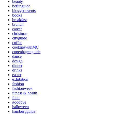
beauty
berlinguide
blogger events
books
breakfast
brunch
career
christmas
cityguide
coffee
cookingwithMC
copenhagenguide
dance
design
dinner
drinks
easter
exhibition
fashion
fashionweek
fitness & health
food
goodbye
halloween
hamburgguide