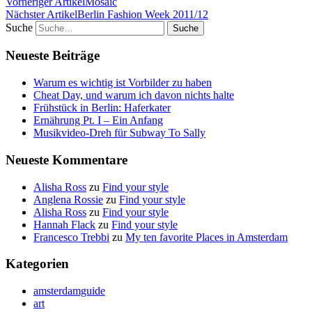
Vorheriger Artikel
Mosaic
Nächster Artikel
Berlin Fashion Week 2011/12
Suche
Neueste Beiträge
Warum es wichtig ist Vorbilder zu haben
Cheat Day, und warum ich davon nichts halte
Frühstück in Berlin: Haferkater
Ernährung Pt. I – Ein Anfang
Musikvideo-Dreh für Subway To Sally
Neueste Kommentare
Alisha Ross
zu
Find your style
Anglena Rossie
zu
Find your style
Alisha Ross
zu
Find your style
Hannah Flack
zu
Find your style
Francesco Trebbi
zu
My ten favorite Places in Amsterdam
Kategorien
amsterdamguide
art