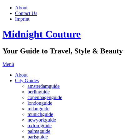
About
Contact Us
Imprint
Midnight Couture
Your Guide to Travel, Style & Beauty
Menü
About
City Guides
amsterdamguide
berlinguide
copenhagenguide
londonguide
milanguide
munichguide
newyorkguide
oxfordguide
palmaguide
parisguide