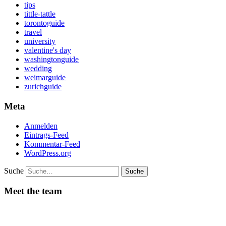
tips
tittle-tattle
torontoguide
travel
university
valentine's day
washingtonguide
wedding
weimarguide
zurichguide
Meta
Anmelden
Eintrags-Feed
Kommentar-Feed
WordPress.org
Suche
Meet the team