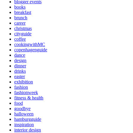
blogger events
books
breakfast
brunch
career
christmas
cityguide
coffee
cookingwithMC
copenhagenguide
dance
design
dinner
drinks
easter
exhibition
fashion
fashionweek
fitness & health
food
goodbye
halloween
hamburgguide
inspiration
interior design