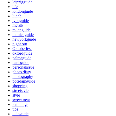
leipzigguide
life
londonguide
lunch
lyonguide
mctalk
milanguide
munichguide
newyorkguide
night out
Oktoberfest
oxfordguide
palmaguide
parisguide
personalissue
photo diary
photography
potsdamguide
shopping
streetstyle
style
sweet treat
ten things
tips
tittle-tattle