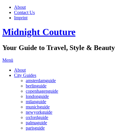
About
Contact Us
Imprint
Midnight Couture
Your Guide to Travel, Style & Beauty
Menü
About
City Guides
amsterdamguide
berlinguide
copenhagenguide
londonguide
milanguide
munichguide
newyorkguide
oxfordguide
palmaguide
parisguide