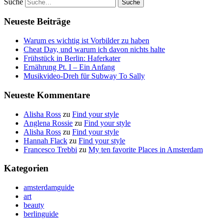
Suche
Neueste Beiträge
Warum es wichtig ist Vorbilder zu haben
Cheat Day, und warum ich davon nichts halte
Frühstück in Berlin: Haferkater
Ernährung Pt. I – Ein Anfang
Musikvideo-Dreh für Subway To Sally
Neueste Kommentare
Alisha Ross
zu
Find your style
Anglena Rossie
zu
Find your style
Alisha Ross
zu
Find your style
Hannah Flack
zu
Find your style
Francesco Trebbi
zu
My ten favorite Places in Amsterdam
Kategorien
amsterdamguide
art
beauty
berlinguide