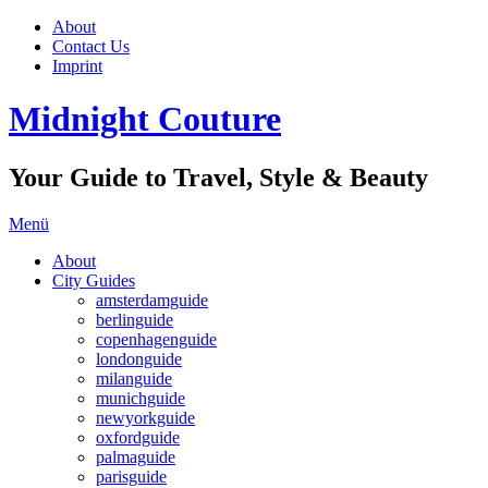
About
Contact Us
Imprint
Midnight Couture
Your Guide to Travel, Style & Beauty
Menü
About
City Guides
amsterdamguide
berlinguide
copenhagenguide
londonguide
milanguide
munichguide
newyorkguide
oxfordguide
palmaguide
parisguide