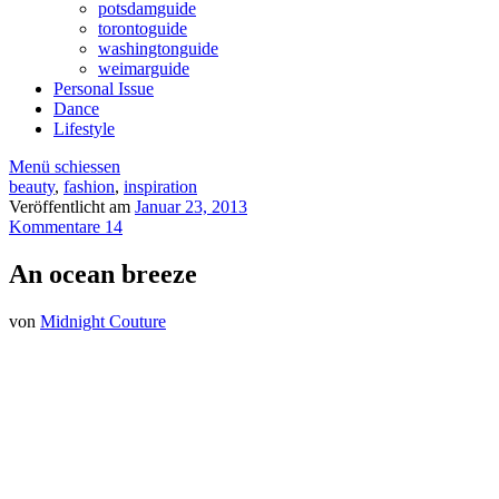
potsdamguide
torontoguide
washingtonguide
weimarguide
Personal Issue
Dance
Lifestyle
Menü schiessen
beauty
,
fashion
,
inspiration
Veröffentlicht am
Januar 23, 2013
Kommentare 14
An ocean breeze
von
Midnight Couture