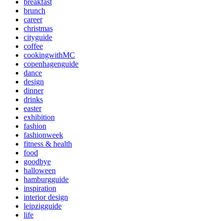
breakfast
brunch
career
christmas
cityguide
coffee
cookingwithMC
copenhagenguide
dance
design
dinner
drinks
easter
exhibition
fashion
fashionweek
fitness & health
food
goodbye
halloween
hamburgguide
inspiration
interior design
leipzigguide
life