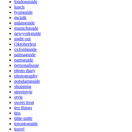
londonguide
lunch
lyonguide
mctalk
milanguide
munichguide
newyorkguide
night out
Oktoberfest
oxfordguide
palmaguide
parisguide
personalissue
photo diary
photography
potsdamguide
shopping
streetstyle
style
sweet treat
ten things
tips
tittle-tattle
torontoguide
travel