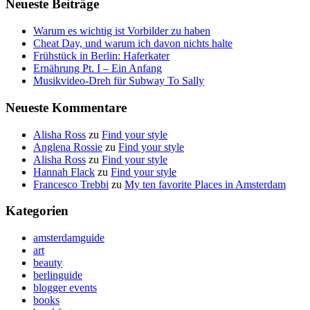
Neueste Beiträge
Warum es wichtig ist Vorbilder zu haben
Cheat Day, und warum ich davon nichts halte
Frühstück in Berlin: Haferkater
Ernährung Pt. I – Ein Anfang
Musikvideo-Dreh für Subway To Sally
Neueste Kommentare
Alisha Ross
zu
Find your style
Anglena Rossie
zu
Find your style
Alisha Ross
zu
Find your style
Hannah Flack
zu
Find your style
Francesco Trebbi
zu
My ten favorite Places in Amsterdam
Kategorien
amsterdamguide
art
beauty
berlinguide
blogger events
books