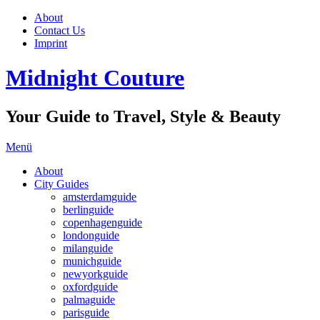
About
Contact Us
Imprint
Midnight Couture
Your Guide to Travel, Style & Beauty
Menü
About
City Guides
amsterdamguide
berlinguide
copenhagenguide
londonguide
milanguide
munichguide
newyorkguide
oxfordguide
palmaguide
parisguide