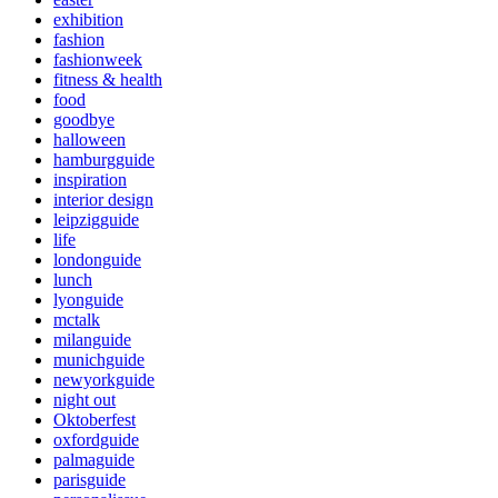
exhibition
fashion
fashionweek
fitness & health
food
goodbye
halloween
hamburgguide
inspiration
interior design
leipzigguide
life
londonguide
lunch
lyonguide
mctalk
milanguide
munichguide
newyorkguide
night out
Oktoberfest
oxfordguide
palmaguide
parisguide