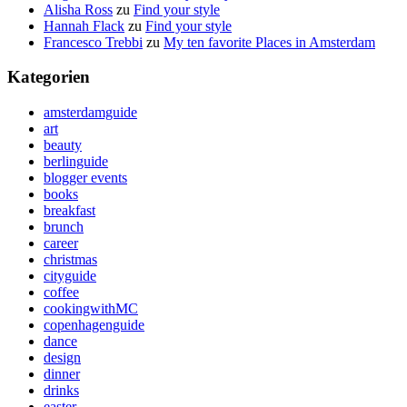
Alisha Ross
zu
Find your style
Hannah Flack
zu
Find your style
Francesco Trebbi
zu
My ten favorite Places in Amsterdam
Kategorien
amsterdamguide
art
beauty
berlinguide
blogger events
books
breakfast
brunch
career
christmas
cityguide
coffee
cookingwithMC
copenhagenguide
dance
design
dinner
drinks
easter