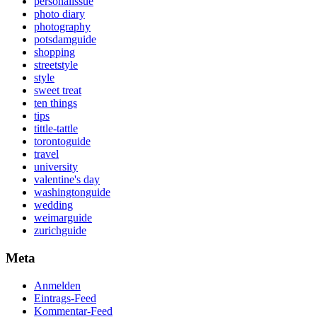
personalissue
photo diary
photography
potsdamguide
shopping
streetstyle
style
sweet treat
ten things
tips
tittle-tattle
torontoguide
travel
university
valentine's day
washingtonguide
wedding
weimarguide
zurichguide
Meta
Anmelden
Eintrags-Feed
Kommentar-Feed