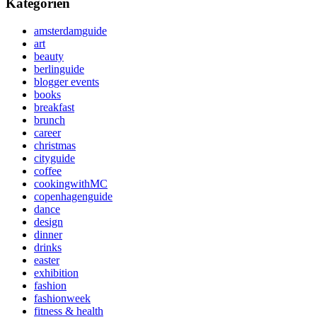
Kategorien
amsterdamguide
art
beauty
berlinguide
blogger events
books
breakfast
brunch
career
christmas
cityguide
coffee
cookingwithMC
copenhagenguide
dance
design
dinner
drinks
easter
exhibition
fashion
fashionweek
fitness & health