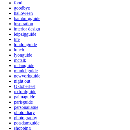
food
goodbye
halloween
hamburgguide
inspiration
interior design
leipzigguide
life
londonguide
lunch
lyonguide
mctalk
milanguide
munichguide
newyorkguide
night out
Oktoberfest
oxfordguide
palmaguide
parisguide
personalissue
photo diary
photography
potsdamguide
shopping