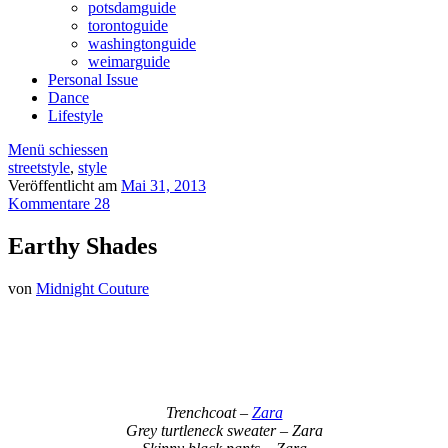
potsdamguide
torontoguide
washingtonguide
weimarguide
Personal Issue
Dance
Lifestyle
Menü schiessen
streetstyle
,
style
Veröffentlicht am
Mai 31, 2013
Kommentare 28
Earthy Shades
von
Midnight Couture
Trenchcoat –
Zara
Grey turtleneck sweater – Zara