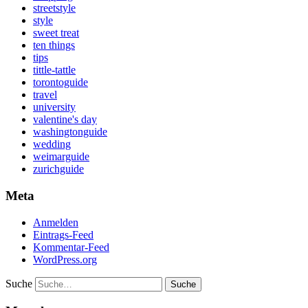
streetstyle
style
sweet treat
ten things
tips
tittle-tattle
torontoguide
travel
university
valentine's day
washingtonguide
wedding
weimarguide
zurichguide
Meta
Anmelden
Eintrags-Feed
Kommentar-Feed
WordPress.org
Suche