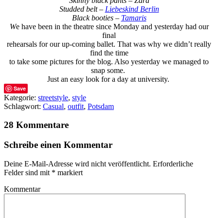
Skinny black pants – Zara
Studded belt –
Liebeskind Berlin
Black booties –
Tamaris
W
e have been in the theatre since Monday and yesterday had our
final
rehearsals for our up-coming ballet. That was why we didn’t really
find the time
to take some pictures for the blog. Also yesterday we managed to
snap some.
Just an easy look for a day at university.
Save
Kategorie:
streetstyle
,
style
Schlagwort:
Casual
,
outfit
,
Potsdam
28 Kommentare
Schreibe einen Kommentar
Deine E-Mail-Adresse wird nicht veröffentlicht.
Erforderliche
Felder sind mit
*
markiert
Kommentar