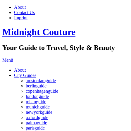
About
Contact Us
Imprint
Midnight Couture
Your Guide to Travel, Style & Beauty
Menü
About
City Guides
amsterdamguide
berlinguide
copenhagenguide
londonguide
milanguide
munichguide
newyorkguide
oxfordguide
palmaguide
parisguide